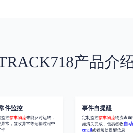
TRACK718产品介
常件监控
事件自提醒
程监控
信丰物流
未能及时运转，
定制监控
信丰物流
物流查询
自动
关异常，签收异常等运输过程中
如清关完成，包裹签收
常件
email
或者短信提醒信息