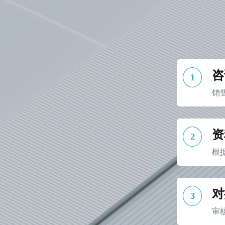
咨
1
销
资
2
根
对
3
审