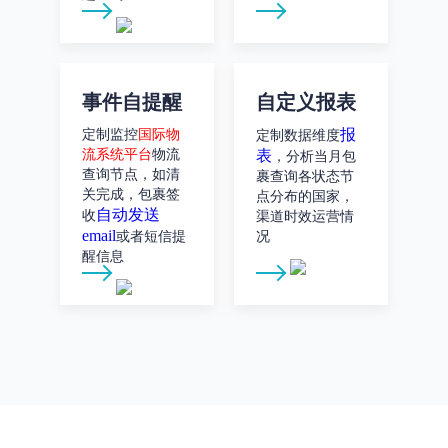
事件自提醒
自定义报表
报
定制监控
国际物
定制数据维度
流系统平台
物流
表
，分析当月包
查询节点，如清
裹查询各状态节
关完成，包裹签
点分布的国家，
自动发送
收
渠道时效运营情
email
或者短信提
况
醒信息