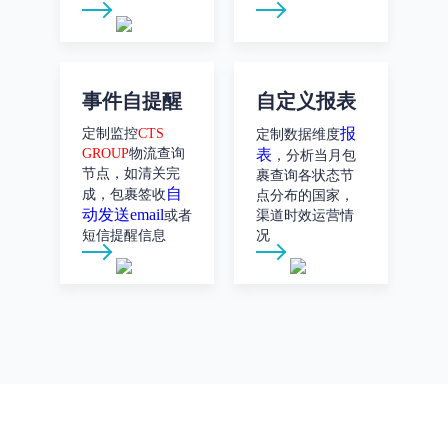
事件自提醒
自定义报表
报
定制监控
CTS
定制数据维度
GROUP
物流查询
表
，分析当月包
节点，如清关完
裹查询各状态节
自
成，包裹签收
点分布的国家，
动发送email
或者
渠道时效运营情
短信提醒信息
况