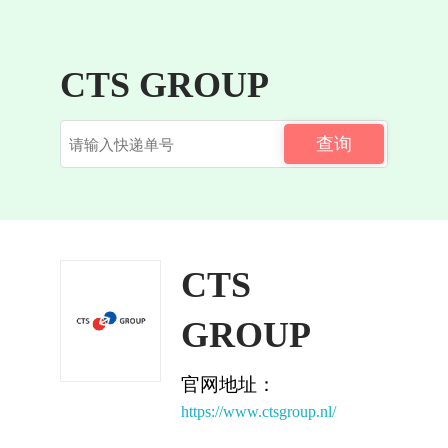
CTS GROUP
查询
CTS
GROUP
官网地址：
https://www.ctsgroup.nl/