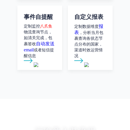
事件自提醒
自定义报表
报
定制监控
八爪鱼
定制数据维度
物流查询节点，
表
，分析当月包
如清关完成，包
裹查询各状态节
自动发送
裹签收
点分布的国家，
email
或者短信提
渠道时效运营情
醒信息
况