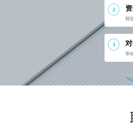
资
2
根
对
3
审