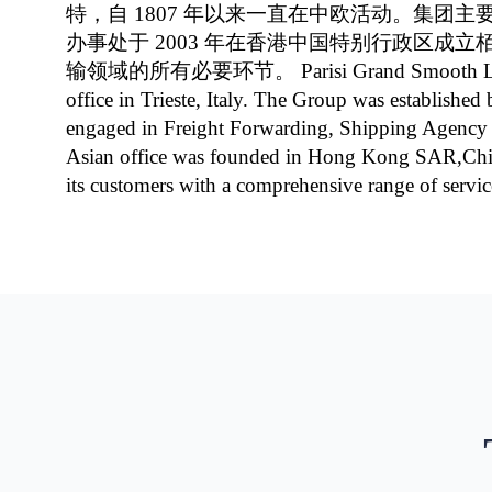
特，自 1807 年以来一直在中欧活动。集
办事处于 2003 年在香港中国特别行政区成
输领域的所有必要环节。 Parisi Grand Smooth Logistics Lt
office in Trieste, Italy. The Group was establishe
engaged in Freight Forwarding, Shipping Agency Se
Asian office was founded in Hong Kong SAR,China
its customers with a comprehensive range of services