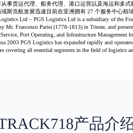
团主要从事货运代理、船务代理、港口运营以及海运和多
立栢域斯浩航发展迅速目前在亚洲拥有 27 个服务中
d – PGS Logistics Ltd is a subsidiary of the France
d by Mr. Francesco Parisi (1778-1813) in Trieste, and prese
rvice, Port Operating, and Infrastructure Management for 
 2003 PGS Logistics has expanded rapidly and operates n
 covering all essential segments in the field of logistics a
TRACK718产品介