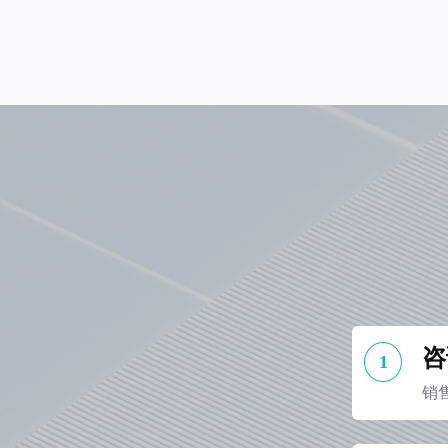
咨
1
销