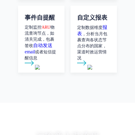
事件自提醒
自定义报表
报
定制监控
ARU
物
定制数据维度
流查询节点，如
表
，分析当月包
清关完成，包裹
裹查询各状态节
自动发送
签收
点分布的国家，
email
或者短信提
渠道时效运营情
醒信息
况