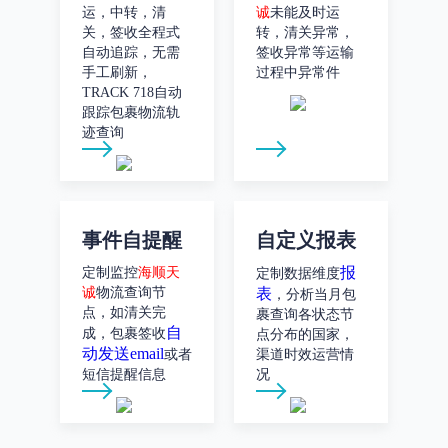
运，中转，清
诚
未能及时运
关，签收全程式
转，清关异常，
自动追踪，无需
签收异常等运输
手工刷新，
过程中异常件
TRACK 718自动
跟踪包裹物流轨
迹查询
事件自提醒
自定义报表
报
定制监控
海顺天
定制数据维度
诚
物流查询节
表
，分析当月包
点，如清关完
裹查询各状态节
自
成，包裹签收
点分布的国家，
动发送email
或者
渠道时效运营情
短信提醒信息
况