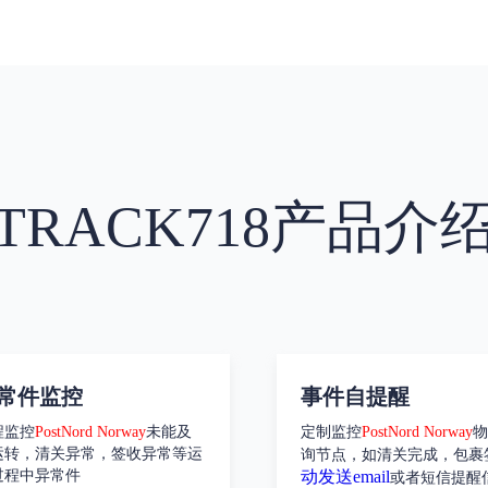
TRACK718产品介
常件监控
事件自提醒
程监控
PostNord Norway
未能及
定制监控
PostNord Norway
物
运转，清关异常，签收异常等运
询节点，如清关完成，包裹
过程中异常件
动发送email
或者短信提醒