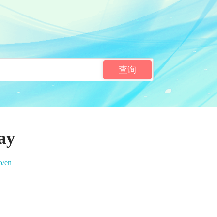
查询
ay
o/en