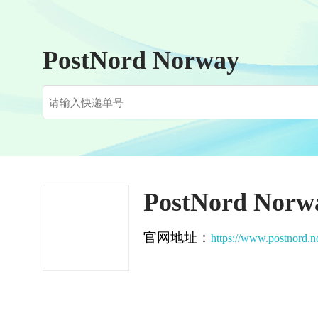
PostNord Norway
PostNord Norw
官网地址：
https://www.postnord.n