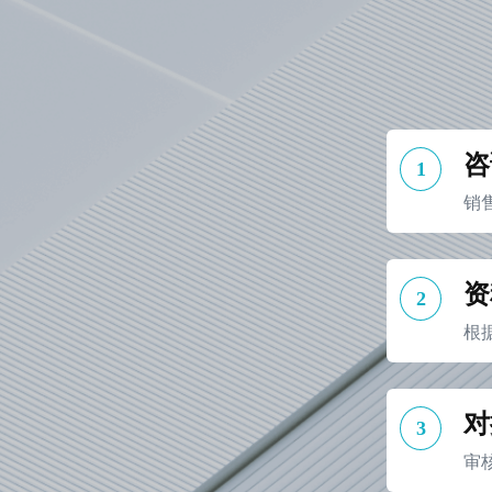
咨
1
销
资
2
根
对
3
审