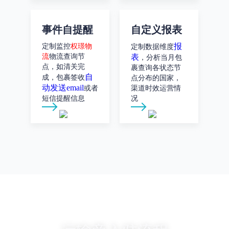
事件自提醒
自定义报表
报
定制监控
权璟物
定制数据维度
流
物流查询节
表
，分析当月包
点，如清关完
裹查询各状态节
自
成，包裹签收
点分布的国家，
动发送email
或者
渠道时效运营情
短信提醒信息
况