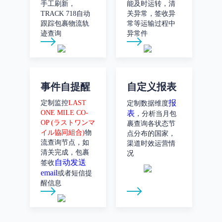
手工刷新，
能及时运转，清
TRACK 718自动
关异常，签收异
跟踪包裹物流轨
常等运输过程中
迹查询
异常件
事件自提醒
自定义报表
报
定制监控
LAST
定制数据维度
ONE MILE CO-
表
，分析当月包
OP (ラストワンマ
裹查询各状态节
イル協同組合)
物
点分布的国家，
流查询节点，如
渠道时效运营情
清关完成，包裹
况
自动发送
签收
email
或者短信提
醒信息