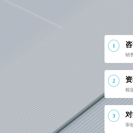
咨
1
销
资
2
根
对
3
审