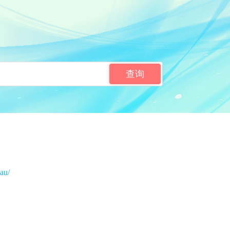
查询
au/