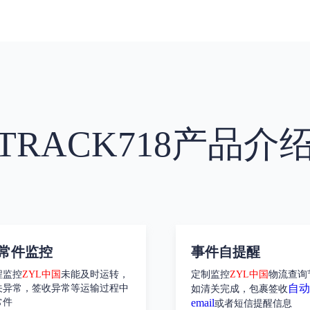
TRACK718产品介
常件监控
事件自提醒
程监控
ZYL中国
未能及时运转，
定制监控
ZYL中国
物流查询
自动
关异常，签收异常等运输过程中
如清关完成，包裹签收
常件
email
或者短信提醒信息