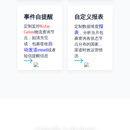
事件自提醒
自定义报表
报
定制监控
Kolay
定制数据维度
Gelsin
物流查询节
表
，分析当月包
点，如清关完
裹查询各状态节
自
成，包裹签收
点分布的国家，
动发送email
或者
渠道时效运营情
短信提醒信息
况