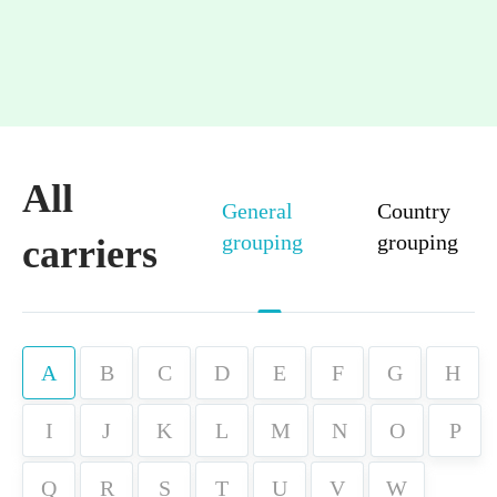
All
General
Country
grouping
grouping
carriers
A
B
C
D
E
F
G
H
I
J
K
L
M
N
O
P
Q
R
S
T
U
V
W