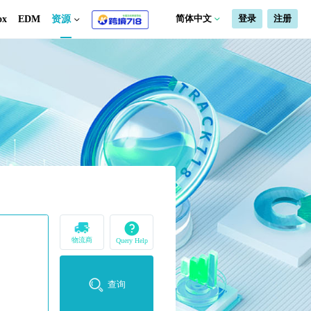
包
空运
海运
Starlink box
EDM
资源
查询平台
物流商
Q