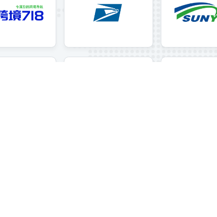
甄选优质跨境
品质担当，为全球跨
跨境718
美国邮政
专属您的跨境导航
美国邮政服务，是美国联
独立机构
UPS
加拿大邮政
美国联合包裹运送服务公司
加拿大邮政公司（Canada Pos
ration，简称CPC）在198