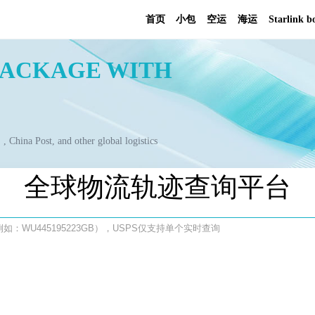
首页
小
OUR PACKAGE WITH
8
, DPD, USPS , China Post, and other global logistics
worldwide.
全球物流轨迹