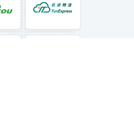
服务企业
境保驾护航
顺友
云途物流
邦政府的
致力于为跨境电商提供全球物流的
公司成立于201
专业解决方案
圳，聚焦电商件
企业提供优质的
务。目前云途物流
余名专业的物流服
+集货转运中心
有25+分公司，
0余万件，服务范
家和地区。未来
秉持不忘初心的
创新为客户不断
英国皇家邮政
中国邮政
多中国跨境电商
t Corpo
英国的大型国有企业集团，建立于1
主要经营国内和
1年成立
516年，拥有20万员工队伍，承担英
务、邮政速递业