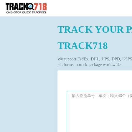
TRACK Y
TRACK71
We support FedEx, DHL, UPS
platforms to track package 